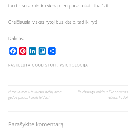
tau tik su atmintim vieną dieną prastokai.. that’s it.
Greičiausiai viskas rytoj bus kitaip, tad iki ryt!
Dalintis:
F
P
L
T
S
a
i
i
r
h
c
n
n
e
a
PASKELBTA
GOOD STUFF
,
PSICHOLOGIJA
e
t
k
l
r
b
e
e
l
e
o
r
d
o
Navigacija
Iš tos laimės užsikursiu pečių arba
Psichologo veikla ir Ekonominės
o
e
I
gėdos pilnos kelnės [video]
veiklos kodai
tarp
k
s
n
t
įrašų
Parašykite komentarą