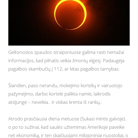
Geltonosios spaudos straipsniuose galima rasti nemažai
informacijos, kad pilnatis veikia žmonių elgesį. Padaugėja
pagalbos skambučių į 112, ar kitas pagalbos tarnybas.
Šiandien, paso nerandu, mokėjimo kortelių ir vairuotojo
pažymėjimo, darbo kortelė palikta namie, laikrodis
atsijungė – neveikia.. ir viskas krenta iš rankų..
Atrodo prasčiausia diena metuose (Sukasi mintis galvoje)..
o po to sužinai, kad saulės užtemimas Amerikoje paveikė
net ekonomiką, ir ten skaičiuojami milojoniniai nuostoliai, o