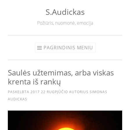
S.Audickas
Eiti
prie
Požiūris, nuomonė, emocija
turinio
PAGRINDINIS MENIU
Saulės užtemimas, arba viskas
krenta iš rankų
PASKELBTA
2017 22 RUGPJŪČIO
AUTORIUS
SIMONAS
AUDICKAS