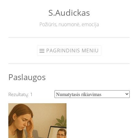
S.Audickas
Eiti
prie
Požiūris, nuomonė, emocija
turinio
PAGRINDINIS MENIU
Paslaugos
Rezultatų: 1