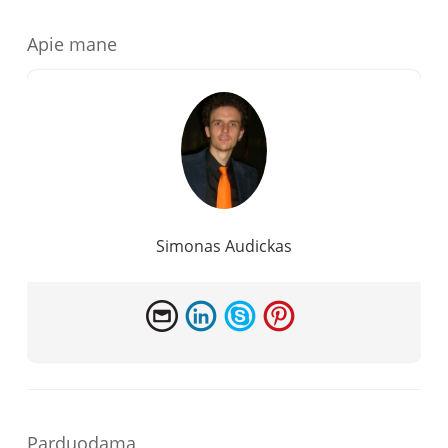
o
e
I
Apie mane
k
s
n
t
Simonas Audickas
Parduodama