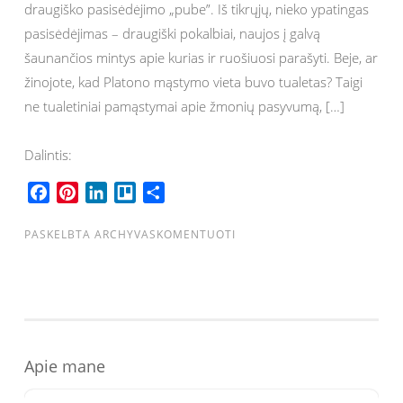
draugiško pasisėdėjimo „pube”. Iš tikrųjų, nieko ypatingas
pasisėdėjimas – draugiški pokalbiai, naujos į galvą
šaunančios mintys apie kurias ir ruošiuosi parašyti. Beje, ar
žinojote, kad Platono mąstymo vieta buvo tualetas? Taigi
ne tualetiniai pamąstymai apie žmonių pasyvumą, […]
Dalintis:
F
P
L
T
S
a
i
i
r
h
c
n
n
e
a
PASKELBTA
ARCHYVAS
KOMENTUOTI
e
t
k
l
r
b
e
e
l
e
o
r
d
o
o
e
I
k
s
n
Apie mane
t