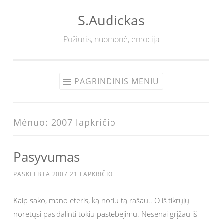
S.Audickas
Eiti
prie
Požiūris, nuomonė, emocija
turinio
PAGRINDINIS MENIU
Mėnuo:
2007 lapkričio
Pasyvumas
PASKELBTA
2007 21 LAPKRIČIO
Kaip sako, mano eteris, ką noriu tą rašau.. O iš tikrųjų
norėtųsi pasidalinti tokiu pastebėjimu. Nesenai grįžau iš