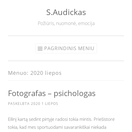
S.Audickas
Eiti
prie
Požiūris, nuomonė, emocija
turinio
PAGRINDINIS MENIU
Mėnuo:
2020 liepos
Fotografas – psichologas
PASKELBTA
2020 1 LIEPOS
Eilinį kartą sėdint pirtyje radosi tokia mintis. Priešistorė
tokia, kad mes sportuodami savarankiškai niekada