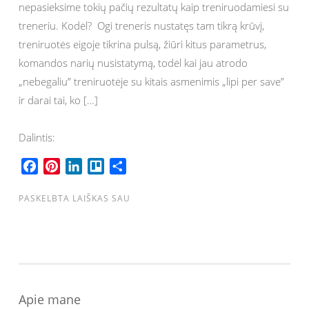
nepasieksime tokių pačių rezultatų kaip treniruodamiesi su
treneriu. Kodėl? Ogi treneris nustatęs tam tikrą krūvį,
treniruotės eigoje tikrina pulsą, žiūri kitus parametrus,
komandos narių nusistatymą, todėl kai jau atrodo
„nebegaliu” treniruotėje su kitais asmenimis „lipi per save”
ir darai tai, ko […]
Dalintis:
F
P
L
T
S
a
i
i
r
h
c
n
n
e
a
PASKELBTA
LAIŠKAS SAU
e
t
k
l
r
b
e
e
l
e
o
r
d
o
o
e
I
k
s
n
Apie mane
t