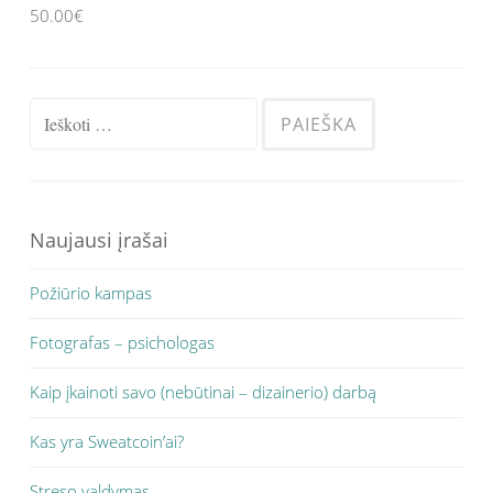
50.00
€
Ieškoti:
Naujausi įrašai
Požiūrio kampas
Fotografas – psichologas
Kaip įkainoti savo (nebūtinai – dizainerio) darbą
Kas yra Sweatcoin’ai?
Streso valdymas