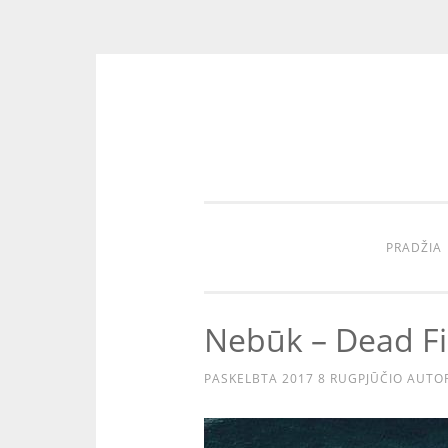
Eiti
prie
turinio
PRADŽIA
Nebūk – Dead Fi
PASKELBTA
2017 8 RUGPJŪČIO
AUTO