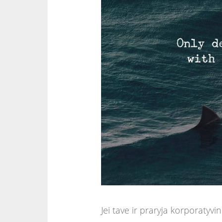
Jei tave ir praryja korporatyvini