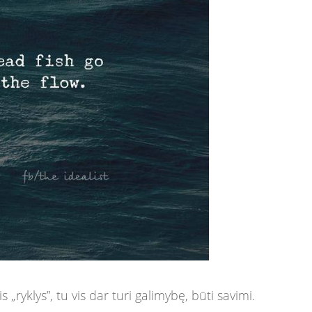
s „ryklys”, tu vis dar turi galimybę, būti savimi.