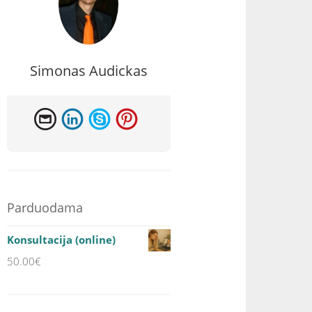
Simonas Audickas
Parduodama
Konsultacija (online)
50.00
€