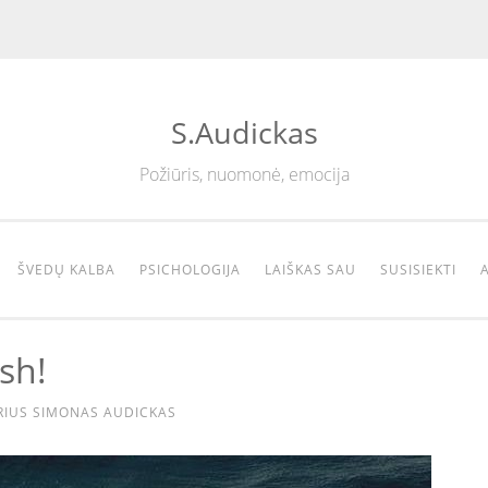
S.Audickas
Požiūris, nuomonė, emocija
ŠVEDŲ KALBA
PSICHOLOGIJA
LAIŠKAS SAU
SUSISIEKTI
sh!
RIUS
SIMONAS AUDICKAS