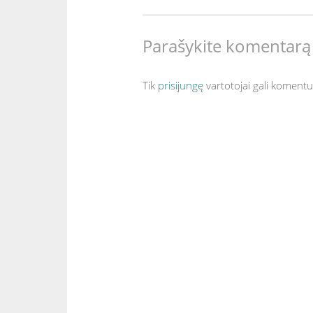
o
e
I
tarp
k
s
n
t
Parašykite komentarą
įrašų
Tik
prisijungę
vartotojai gali komentu