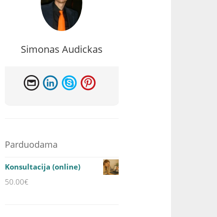
Simonas Audickas
Parduodama
Konsultacija (online)
50.00
€