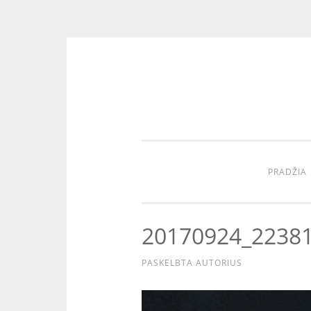
Eiti
prie
turinio
PRADŽIA
20170924_2238
PASKELBTA
AUTORIUS