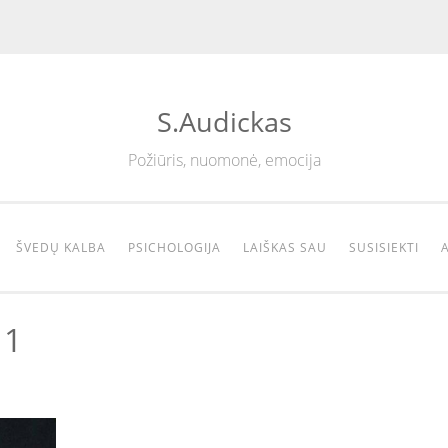
S.Audickas
Požiūris, nuomonė, emocija
ŠVEDŲ KALBA
PSICHOLOGIJA
LAIŠKAS SAU
SUSISIEKTI
11