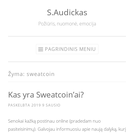
S.Audickas
Eiti
prie
Požiūris, nuomonė, emocija
turinio
PAGRINDINIS MENIU
Žyma:
sweatcoin
Kas yra Sweatcoin’ai?
PASKELBTA
2019 9 SAUSIO
Senokai kažką postinau online (pradedam nuo
pasiteisinimų). Galvojau informuosiu apie naują dalyką, kurį