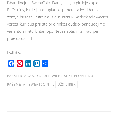
išbandinėju – SweatCoin. Daug kas yra girdėjęs apie
BitCoin’us, kurie jau daugiau kaip metai laiko ridenasi
žemyn biržose, ir greičiausiai nusiris iki kažkiek adekvačios
vertės, kuri bus pririšta prie rinkos dydžio, panaudojimo
variantų ar kito kintamojo. Nepaslaptis ir tai, kad per
praėjusius […]
Dalintis:
F
P
L
T
S
a
i
i
r
h
c
n
n
e
a
PASKELBTA
GOOD STUFF
,
WIERD SH*T PEOPLE DO..
e
t
k
l
r
PAŽYMĖTA
SWEATCOIN
,
UŽSIDIRBK
b
e
e
l
e
o
r
d
o
o
e
I
k
s
n
t