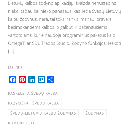
Lietuvių kalbos žodyno aplikaciją. Išvaizda nenustebins
nieko, tačiau kai nieko panašaus, kas liečia Švedų-Lietuvių
kalbų žodynus, nėra, tai toks įrankis, manau, pravers
besimokantiems kalbos, o galbūt, ir pažengusiems
vartotojams, kurie naudoja programinius paketus kaip
OmegaT, ar SDL Trados Studio. Žodyno funkcijos: Ieškoti
[…]
Dalintis:
F
P
L
T
S
a
i
i
r
h
c
n
n
e
a
PASKELBTA
ŠVEDŲ KALBA
e
t
k
l
r
PAŽYMĖTA
ŠVEDŲ KALBA
,
b
e
e
l
e
ŠVEDŲ-LIETUVIŲ KALBŲ ŽODYNAS
,
ŽODYNAS
o
r
d
o
o
e
I
KOMENTUOTI
k
s
n