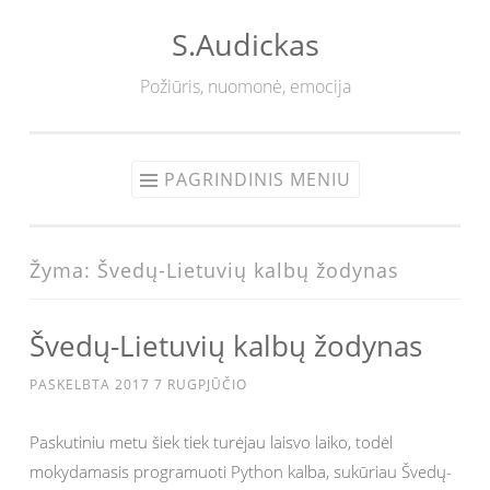
S.Audickas
Eiti
prie
Požiūris, nuomonė, emocija
turinio
PAGRINDINIS MENIU
Žyma:
Švedų-Lietuvių kalbų žodynas
Švedų-Lietuvių kalbų žodynas
PASKELBTA
2017 7 RUGPJŪČIO
Paskutiniu metu šiek tiek turėjau laisvo laiko, todėl
mokydamasis programuoti Python kalba, sukūriau Švedų-