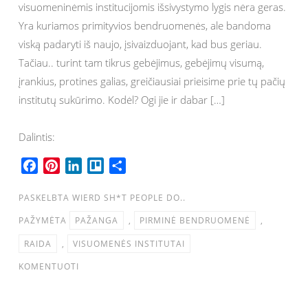
visuomeninėmis institucijomis išsivystymo lygis nėra geras.
Yra kuriamos primityvios bendruomenės, ale bandoma
viską padaryti iš naujo, įsivaizduojant, kad bus geriau.
Tačiau.. turint tam tikrus gebėjimus, gebėjimų visumą,
įrankius, protines galias, greičiausiai prieisime prie tų pačių
institutų sukūrimo. Kodėl? Ogi jie ir dabar […]
Dalintis:
F
P
L
T
S
a
i
i
r
h
c
n
n
e
a
PASKELBTA
WIERD SH*T PEOPLE DO..
e
t
k
l
r
PAŽYMĖTA
PAŽANGA
,
PIRMINĖ BENDRUOMENĖ
,
b
e
e
l
e
RAIDA
,
VISUOMENĖS INSTITUTAI
o
r
d
o
o
e
I
KOMENTUOTI
k
s
n
t