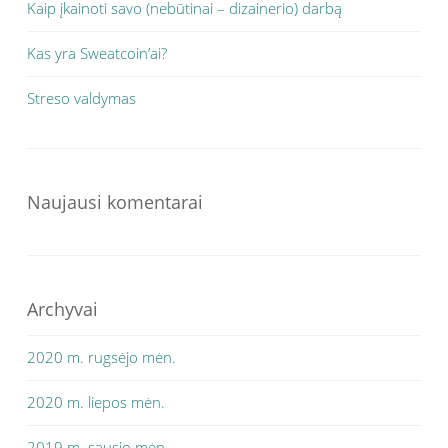
Kaip įkainoti savo (nebūtinai – dizainerio) darbą
Kas yra Sweatcoin’ai?
Streso valdymas
Naujausi komentarai
Archyvai
2020 m. rugsėjo mėn.
2020 m. liepos mėn.
2019 m. sausio mėn.