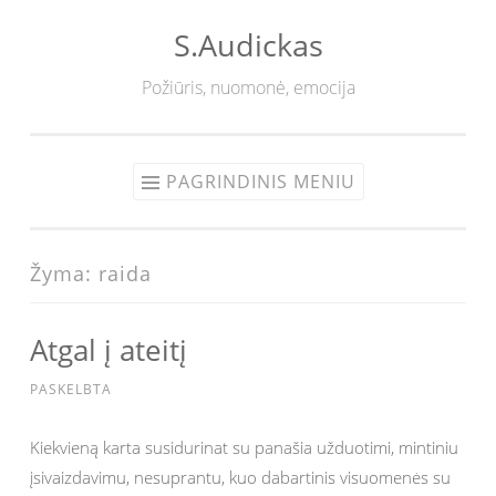
S.Audickas
Eiti
prie
Požiūris, nuomonė, emocija
turinio
PAGRINDINIS MENIU
Žyma:
raida
Atgal į ateitį
PASKELBTA
Kiekvieną karta susidurinat su panašia užduotimi, mintiniu
įsivaizdavimu, nesuprantu, kuo dabartinis visuomenės su