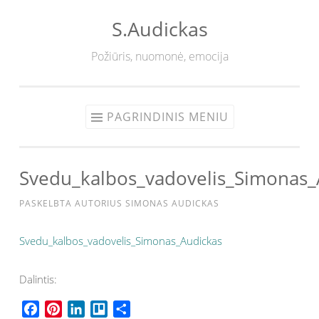
S.Audickas
Eiti
prie
Požiūris, nuomonė, emocija
turinio
PAGRINDINIS MENIU
Svedu_kalbos_vadovelis_Simonas_
PASKELBTA
AUTORIUS
SIMONAS AUDICKAS
Svedu_kalbos_vadovelis_Simonas_Audickas
Dalintis:
F
P
L
T
S