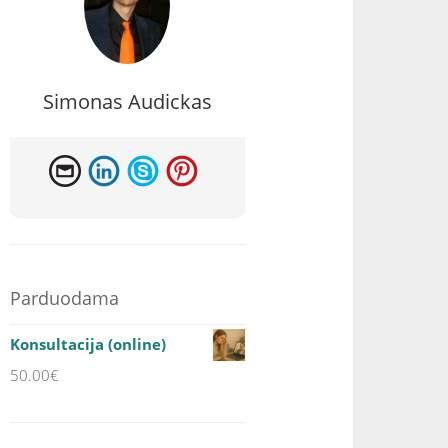
Simonas Audickas
Parduodama
Konsultacija (online)
50.00
€