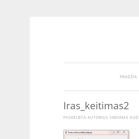
Eiti
prie
turinio
PRADŽIA
Iras_keitimas2
PASKELBTA
AUTORIUS
SIMONAS AUD