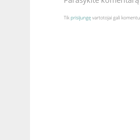
įrašų
Tik
prisijungę
vartotojai gali komentu