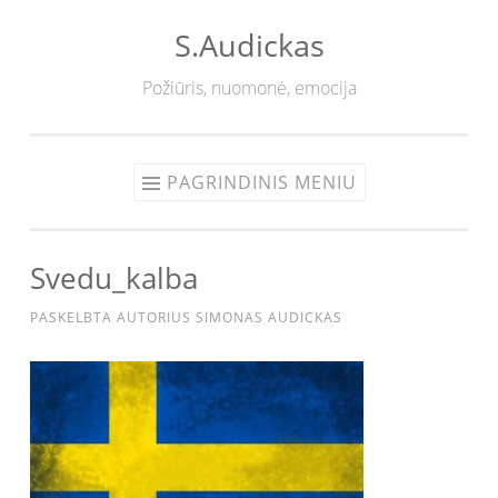
S.Audickas
Eiti
prie
Požiūris, nuomonė, emocija
turinio
PAGRINDINIS MENIU
Svedu_kalba
PASKELBTA
AUTORIUS
SIMONAS AUDICKAS