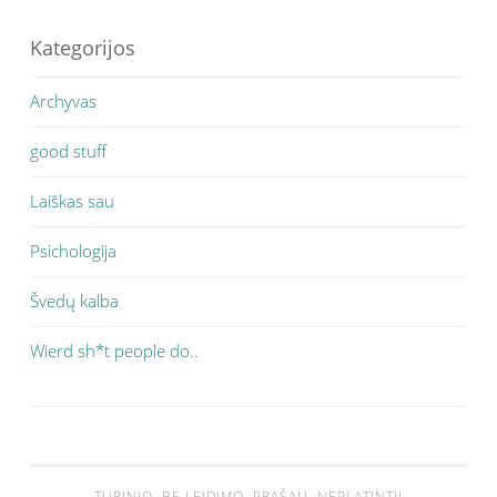
Kategorijos
Archyvas
good stuff
Laiškas sau
Psichologija
Švedų kalba
Wierd sh*t people do..
TURINIO, BE LEIDIMO, PRAŠAU, NEPLATINTI!