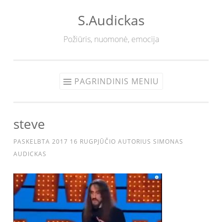
S.Audickas
Eiti
prie
Požiūris, nuomonė, emocija
turinio
PAGRINDINIS MENIU
steve
PASKELBTA
2017 16 RUGPJŪČIO
AUTORIUS
SIMONAS
AUDICKAS