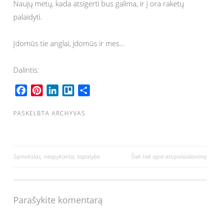
Naujų metų, kada atsigerti bus galima, ir į ora raketų
palaidyti.
Įdomūs tie anglai, įdomūs ir mes…
Dalintis:
F
P
L
T
S
a
i
i
r
h
c
n
n
e
a
PASKELBTA
ARCHYVAS
e
t
k
l
r
b
e
e
l
e
o
r
d
o
Navigacija
Sąmokslas, neapykanta, tapatybė
Šiek tiek apie atsipalaidavimą
o
e
I
tarp
k
s
n
t
įrašų
Parašykite komentarą