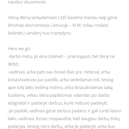
naudos visuomenei.
Vieną dieną lankydamasis LVJS baseine mačiau kaip gerai
žinomas ekonomistas Lietuvoje – N.M. toliau mokėsi
šokinėti į vandenį nuo tramplyno.
Here we go:
-darbo metu, jis eina šokinėti – pramogauti, bet tikrai ne
dirbti;
-vadinasi, arba pats sau bosas (kas yra netiesa), arba
bosas/vadovas juo pasitiki, arba sėdėdamas toli, tiesiog
apie tokį laiko leidimą nežino, arba išnaudodamas laiką
šuoliams, vėliau skiria papildomas valandas po darbo
atsigriebti ir padaryti darbus, kurie nebuvo padaryti;
-jei pasitiki, vadinasi gerai darbus padaro, ir gali turėti laisvo
laiko, vadinasi, bosas nespaudžia, kad daugiau darbų būtų
padaryta, tiesiog nėra darbų, arba jie padaryti, arba bus