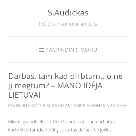
S.Audickas
Eiti
prie
Požiūris, nuomonė, emocija
turinio
PAGRINDINIS MENIU
Darbas, tam kad dirbtum.. o ne
jį mėgtum? – MANO IDĖJA
LIETUVAI
PASKELBTA
2017 8 RUGSĖJO
AUTORIUS
SIMONAS AUDICKAS
Minčių grandinėlė, kuri leidžia suprasti, kad darbai yra
kuriami tik tam, kad būtų sukurtas darbas be jokios