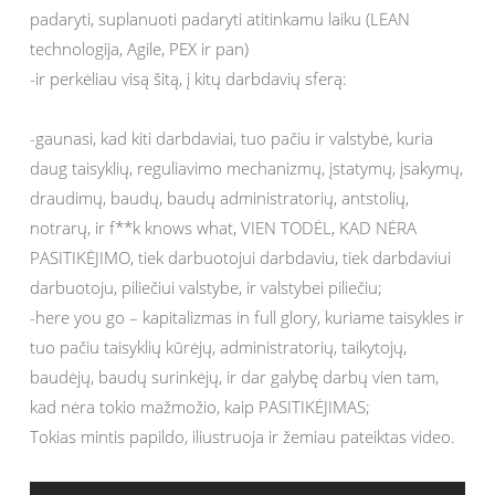
padaryti, suplanuoti padaryti atitinkamu laiku (LEAN
technologija, Agile, PEX ir pan)
-ir perkėliau visą šitą, į kitų darbdavių sferą:
-gaunasi, kad kiti darbdaviai, tuo pačiu ir valstybė, kuria
daug taisyklių, reguliavimo mechanizmų, įstatymų, įsakymų,
draudimų, baudų, baudų administratorių, antstolių,
notrarų, ir f**k knows what, VIEN TODĖL, KAD NĖRA
PASITIKĖJIMO, tiek darbuotojui darbdaviu, tiek darbdaviui
darbuotoju, piliečiui valstybe, ir valstybei piliečiu;
-here you go – kapitalizmas in full glory, kuriame taisykles ir
tuo pačiu taisyklių kūrėjų, administratorių, taikytojų,
baudėjų, baudų surinkėjų, ir dar galybę darbų vien tam,
kad nėra tokio mažmožio, kaip PASITIKĖJIMAS;
Tokias mintis papildo, iliustruoja ir žemiau pateiktas video.