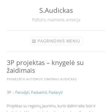
S.Audickas
Eiti
prie
Požiūris, nuomonė, emocija
turinio
PAGRINDINIS MENIU
3P projektas – knygelė su
žaidimais
PASKELBTA
AUTORIUS
SIMONAS AUDICKAS
3P – Parodyti, Paskatinti, Padaryti
Projektas su regionų jaunimu, kurio dalimi teko būti ir