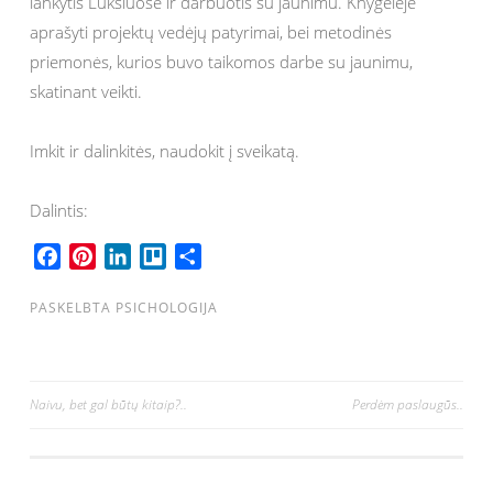
lankytis Lukšiuose ir darbuotis su jaunimu. Knygelėje
aprašyti projektų vedėjų patyrimai, bei metodinės
priemonės, kurios buvo taikomos darbe su jaunimu,
skatinant veikti.
Imkit ir dalinkitės, naudokit į sveikatą.
Dalintis:
F
P
L
T
S
a
i
i
r
h
c
n
n
e
a
PASKELBTA
PSICHOLOGIJA
e
t
k
l
r
b
e
e
l
e
o
r
d
o
Navigacija
Naivu, bet gal būtų kitaip?..
Perdėm paslaugūs..
o
e
I
tarp
k
s
n
t
įrašų