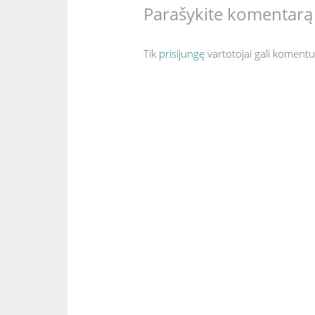
t
Parašykite komentarą
įrašų
Tik
prisijungę
vartotojai gali komentu