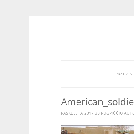
Eiti
prie
turinio
PRADŽIA
American_soldie
PASKELBTA
2017 30 RUGPJŪČIO
AUTO