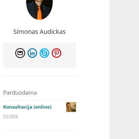
Simonas Audickas
Parduodama
Konsultacija (online)
50.00
€